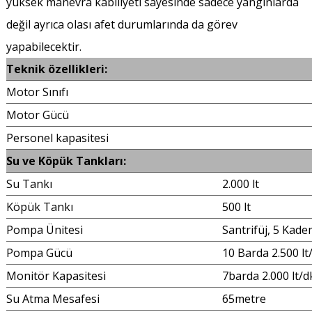
yüksek manevra kabiliyeti sayesinde sadece yangınlarda
değil ayrıca olası afet durumlarında da görev
yapabilecektir.
Teknik özellikleri:
Motor Sınıfı
Motor Gücü
Personel kapasitesi
Su ve Köpük Tankları:
Su Tankı
2.000 lt
Köpük Tankı
500 lt
Pompa Ünitesi
Santrifüj, 5 Kad
Pompa Gücü
10 Barda 2.500 lt
Monitör Kapasitesi
7barda 2.000 lt/d
Su Atma Mesafesi
65metre