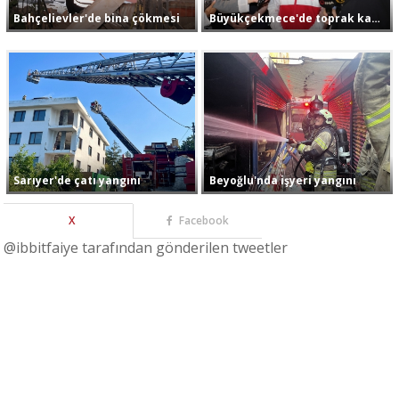
Bahçelievler'de bina çökmesi
Büyükçekmece'de toprak kayması
Sarıyer'de çatı yangını
Beyoğlu'nda işyeri yangını
X
Facebook
@ibbitfaiye tarafından gönderilen tweetler