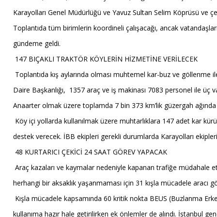
Karayolları Genel Müdürlüğü ve Yavuz Sultan Selim Köprüsü ve çevre 
Toplantıda tüm birimlerin koordineli çalışacağı, ancak vatandaşların
gündeme geldi.
147 BIÇAKLI TRAKTÖR KÖYLERİN HİZMETİNE VERİLECEK
Toplantıda kış aylarında olması muhtemel kar-buz ve göllenme ile mü
Daire Başkanlığı, 1357 araç ve iş makinası 7083 personel ile üç var
Anaarter olmak üzere toplamda 7 bin 373 km’lik güzergah ağında 
Köy içi yollarda kullanılmak üzere muhtarlıklara 147 adet kar kür
destek verecek. İBB ekipleri gerekli durumlarda Karayolları ekipler
48 KURTARICI ÇEKİCİ 24 SAAT GÖREV YAPACAK
Araç kazaları ve kaymalar nedeniyle kapanan trafiğe müdahale etm
herhangi bir aksaklık yaşanmaması için 31 kışla mücadele aracı g
Kışla mücadele kapsamında 60 kritik nokta BEUS (Buzlanma Erken Uy
kullanıma hazır hale getirilirken ek önlemler de alındı. İstanbul gen