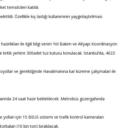
t temsilcileri katıldı.
ildi. Özellikle kış lastiği kullanımının yaygınlaştırılması
zırlıkları ile ilgili bilgi veren Yol Bakım ve Altyapı Koordinasyon
ne kritik yerlere 300adet tuz kutusu konulacak. İstanbul’da, 4023
toyollar ve gerektiğinde Havalimanına kar küreme çalışmaları ile
larında 24 saat hazır bekletilecek. Metrobüs güzergahında
yolları için 15 BEUS sistemi ve trafik kontrol kameraları
torbaları (10 bin ton) bırakılacak.