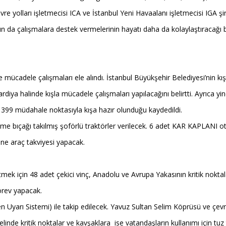
yolları işletmecisi ICA ve İstanbul Yeni Havaalanı işletmecisi IGA şirke
 da çalışmalara destek vermelerinin hayatı daha da kolaylaştıracağı belirt
cadele çalışmaları ele alındı. İstanbul Büyükşehir Belediyesi’nin kış ha
diya halinde kışla mücadele çalışmaları yapılacağını belirtti. Ayrıca yi
399 müdahale noktasıyla kışa hazır olunduğu kaydedildi.
üme bıçağı takılmış şoförlü traktörler verilecek. 6 adet KAR KAPLANI o
ine araç takviyesi yapacak.
ek için 48 adet çekici vinç, Anadolu ve Avrupa Yakasının kritik nokta
örev yapacak.
arı Sistemi) ile takip edilecek. Yavuz Sultan Selim Köprüsü ve çevre 
elinde kritik noktalar ve kavşaklara ise vatandaşların kullanımı için tuz 