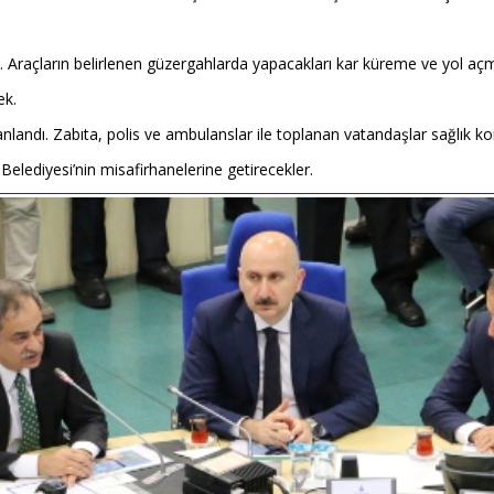
raçların belirlenen güzergahlarda yapacakları kar küreme ve yol açma
ek.
ndı. Zabıta, polis ve ambulanslar ile toplanan vatandaşlar sağlık kontr
 Belediyesi’nin misafirhanelerine getirecekler.