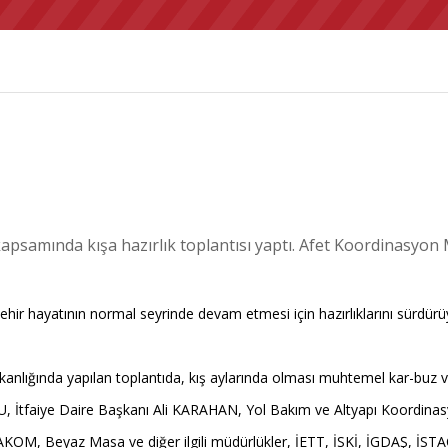
 kapsamında kışa hazırlık toplantısı yaptı. Afet Koordinasyon
şehir hayatının normal seyrinde devam etmesi için hazırlıklarını sürdü
nlığında yapılan toplantıda, kış aylarında olması muhtemel kar-buz ve
, İtfaiye Daire Başkanı Ali KARAHAN, Yol Bakım ve Altyapı Koordin
, AKOM, Beyaz Masa ve diğer ilgili müdürlükler, İETT, İSKİ, İGDAŞ, İSTA