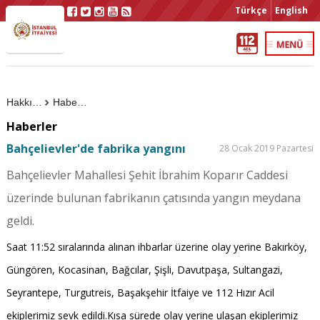
Türkçe
English
Hakkımızda
Haberler
Haberler
Bahçelievler'de fabrika yangını
28 Ocak 2019 Pazartesi
Bahçelievler Mahallesi Şehit İbrahim Koparır Caddesi
üzerinde bulunan fabrikanın çatısında yangın meydana
geldi.
Saat 11:52 sıralarında alınan ihbarlar üzerine olay yerine Bakırköy,
Güngören, Kocasinan, Bağcılar, Şişli, Davutpaşa, Sultangazi,
Seyrantepe, Turgutreis, Başakşehir İtfaiye ve 112 Hızır Acil
ekiplerimiz sevk edildi.Kısa sürede olay yerine ulaşan ekiplerimiz