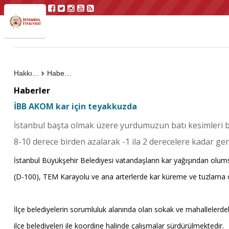
Hakkımızda
Haberler
Haberler
İBB AKOM kar için teyakkuzda
İstanbul başta olmak üzere yurdumuzun batı kesimleri bugü
8-10 derece birden azalarak -1 ila 2 derecelere kadar geri
İstanbul Büyükşehir Belediyesi vatandaşların kar yağışından olums
(D-100), TEM Karayolu ve ana arterlerde kar küreme ve tuzlama 
İlçe belediyelerin sorumluluk alanında olan sokak ve mahallelerde
ilçe belediyeleri ile koordine halinde çalışmalar sürdürülmektedir.