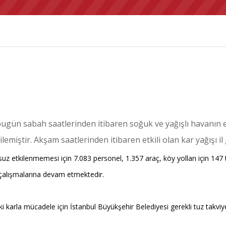
n sabah saatlerinden itibaren soğuk ve yağışlı havanın etkis
lemiştir. Akşam saatlerinden itibaren etkili olan kar yağışı i
uz etkilenmemesi için 7.083 personel, 1.357 araç, köy yolları için 14
çalışmalarına devam etmektedir.
ki karla mücadele için İstanbul Büyükşehir Belediyesi gerekli tuz tak