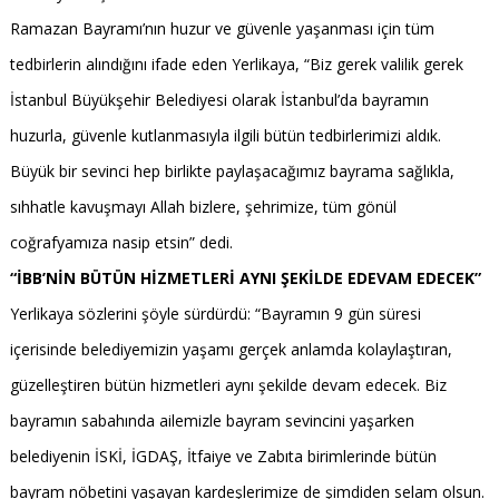
Ramazan Bayramı’nın huzur ve güvenle yaşanması için tüm
tedbirlerin alındığını ifade eden Yerlikaya, “Biz gerek valilik gerek
İstanbul Büyükşehir Belediyesi olarak İstanbul’da bayramın
huzurla, güvenle kutlanmasıyla ilgili bütün tedbirlerimizi aldık.
Büyük bir sevinci hep birlikte paylaşacağımız bayrama sağlıkla,
sıhhatle kavuşmayı Allah bizlere, şehrimize, tüm gönül
coğrafyamıza nasip etsin” dedi.
“İBB’NİN BÜTÜN HİZMETLERİ AYNI ŞEKİLDE EDEVAM EDECEK”
Yerlikaya sözlerini şöyle sürdürdü: “Bayramın 9 gün süresi
içerisinde belediyemizin yaşamı gerçek anlamda kolaylaştıran,
güzelleştiren bütün hizmetleri aynı şekilde devam edecek. Biz
bayramın sabahında ailemizle bayram sevincini yaşarken
belediyenin İSKİ, İGDAŞ, İtfaiye ve Zabıta birimlerinde bütün
bayram nöbetini yaşayan kardeşlerimize de şimdiden selam olsun.