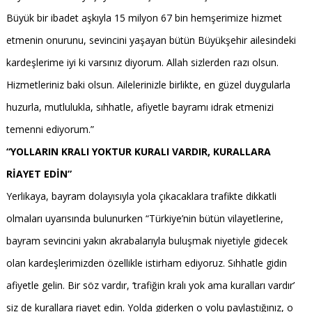
Büyük bir ibadet aşkıyla 15 milyon 67 bin hemşerimize hizmet
etmenin onurunu, sevincini yaşayan bütün Büyükşehir ailesindeki
kardeşlerime iyi ki varsınız diyorum. Allah sizlerden razı olsun.
Hizmetleriniz baki olsun. Ailelerinizle birlikte, en güzel duygularla
huzurla, mutlulukla, sıhhatle, afiyetle bayramı idrak etmenizi
temenni ediyorum.”
“YOLLARIN KRALI YOKTUR KURALI VARDIR, KURALLARA
RİAYET EDİN”
Yerlikaya, bayram dolayısıyla yola çıkacaklara trafikte dikkatli
olmaları uyarısında bulunurken “Türkiye’nin bütün vilayetlerine,
bayram sevincini yakın akrabalarıyla buluşmak niyetiyle gidecek
olan kardeşlerimizden özellikle istirham ediyoruz. Sıhhatle gidin
afiyetle gelin. Bir söz vardır, ‘trafiğin kralı yok ama kuralları vardır’
siz de kurallara riayet edin. Yolda giderken o yolu paylaştığınız, o