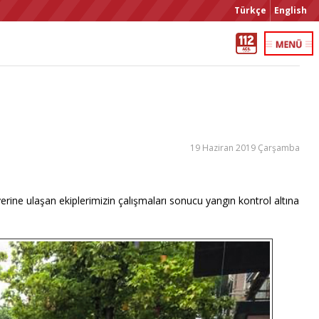
Türkçe
English
19 Haziran 2019 Çarşamba
y yerine ulaşan ekiplerimizin çalışmaları sonucu yangın kontrol altına