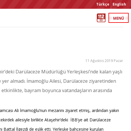
Türkçe
English
11 Ağustos 2019 Pazar
hir’deki Darülaceze Müdürlüğü Yerleşkesi’nde kalan yaşlı
 yer almadı. İmamoğlu Ailesi, Darülaceze ziyaretinden
ğı etkinlikte, bayram boyunca vatandaşların arasında
mcası Ali İmamoğlu’nun mezarını ziyaret etmiş, ardından yakın
ekirdek ailesiyle birlikte Ataşehir’deki İBB’ye ait Darülaceze
ı Battal İlgezdi de eşlik etti. Yerleşke bahçesine kurulan