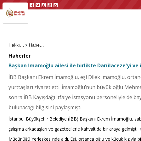
Hakkımızda
Haberler
Haberler
Başkan İmamoğlu ailesi ile birlikte Darülaceze'yi ve i
İBB Başkanı Ekrem İmamoğlu, eşi Dilek İmamoğlu, ortanca
yurttaşları ziyaret etti. İmamoğlu’nun büyük oğlu Mehmet
sonra İBB Kayışdağı İtfaiye İstasyonu personeliyle de ba
bulunacağı bilgisini paylaşmıştı.
İstanbul Büyükşehir Belediye (İBB) Başkanı Ekrem İmamoğlu, saba
çalışma arkadaşları ve gazetecilerle kahvaltıda bir araya gelmişti.
Müdürlüğü Yerleşkesi’nde aldı. Eşi, ortanca oğlu ve küçük kızıyla b