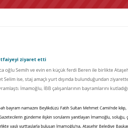
tfaiyeyi ziyaret etti
 oğlu Semih ve evin en küçük ferdi Beren ile birlikte Ataşe
 Selim ise, staj amaçlı yurt dışında bulunduğundan ziyarette
yramlaştı. İmamoğlu, İBB çalışanlarının bayramlarını kutladı
h bayram namazını Beylikdüzü Fatih Sultan Mehmet Camii’nde kılıp, a
 Gazetecilerin gündeme ilişkin sorularını yanıtlayan İmamoğlu, soluğu, ç
irlikte yaşlı yurttaşlarla buluşan İmamoğlu’na, Ataşehir Belediye Başkan