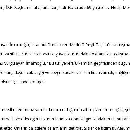
, İBB Başkanı’nı alkışlarla karşıladı. Bu sırada 69 yaşındaki Necip Me
 ulaşan İmamoğlu, İstanbul Darülaceze Müdürü Reşit Taşkın’ın konuşması
in vazifesi. Burası sizin eviniz, yuvanız. Buradaki dostlarınızla, çalışm
nu vurgulayan İmamoğlu, “Bu tür yerleri, ülkemizin geçmişinden bugüne
karşı duyulacak saygı ve sevgi olacaktır. Sizleri kucaklamak, sağlığını
 olsun” şeklinde konuştu.
emsil eden muazzam bir kurum olduğunun altını çizen İmamoğlu, şunları
 ilave edeceğimiz kurumlarımıza dönük ilgimiz, alakamız, bu tarihi 
 ettik. Onların da sizlere selamlarını getirdik. Sizler de bizim büyüğü