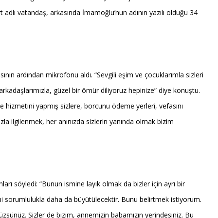
rt adlı vatandaş, arkasında İmamoğlu’nun adının yazılı olduğu 34
nın ardından mikrofonu aldı. “Sevgili eşim ve çocuklarımla sizleri
a arkadaşlarımızla, güzel bir ömür diliyoruz hepinize” diye konuştu.
 hizmetini yapmış sizlere, borcunu ödeme yerleri, vefasını
zla ilgilenmek, her anınızda sizlerin yanında olmak bizim
 söyledi: “Bunun ismine layık olmak da bizler için ayrı bir
sorumlulukla daha da büyütülecektir. Bunu belirtmek istiyorum.
müzsünüz. Sizler de bizim, annemizin babamızın yerindesiniz. Bu