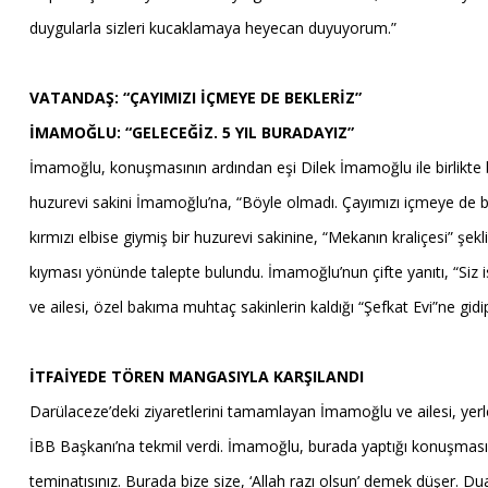
duygularla sizleri kucaklamaya heyecan duyuyorum.”
VATANDAŞ: “ÇAYIMIZI İÇMEYE DE BEKLERİZ”
İMAMOĞLU: “GELECEĞİZ. 5 YIL BURADAYIZ”
İmamoğlu, konuşmasının ardından eşi Dilek İmamoğlu ile birlikte bü
huzurevi sakini İmamoğlu’na, “Böyle olmadı. Çayımızı içmeye de be
kırmızı elbise giymiş bir huzurevi sakinine, “Mekanın kraliçesi” şe
kıyması yönünde talepte bulundu. İmamoğlu’nun çifte yanıtı, “Siz is
ve ailesi, özel bakıma muhtaç sakinlerin kaldığı “Şefkat Evi”ne gid
İTFAİYEDE TÖREN MANGASIYLA KARŞILANDI
Darülaceze’deki ziyaretlerini tamamlayan İmamoğlu ve ailesi, yerle
İBB Başkanı’na tekmil verdi. İmamoğlu, burada yaptığı konuşmasında
teminatısınız. Burada bize size, ‘Allah razı olsun’ demek düşer. Dua