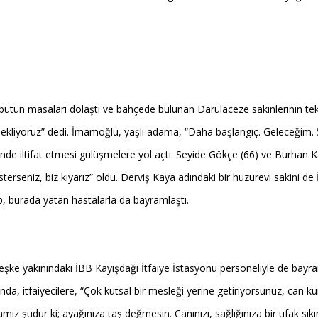
tün masaları dolaştı ve bahçede bulunan Darülaceze sakinlerinin tek te
kliyoruz” dedi. İmamoğlu, yaşlı adama, “Daha başlangıç. Geleceğim. 5 
klinde iltifat etmesi gülüşmelere yol açtı. Seyide Gökçe (66) ve Burhan 
terseniz, biz kıyarız” oldu. Derviş Kaya adındaki bir huzurevi sakini d
ip, burada yatan hastalarla da bayramlaştı.
şke yakınındaki İBB Kayışdağı İtfaiye İstasyonu personeliyle de bayram
, itfaiyecilere, “Çok kutsal bir mesleği yerine getiriyorsunuz, can kur
mız şudur ki; ayağınıza taş değmesin. Canınızı, sağlığınıza bir ufak sık