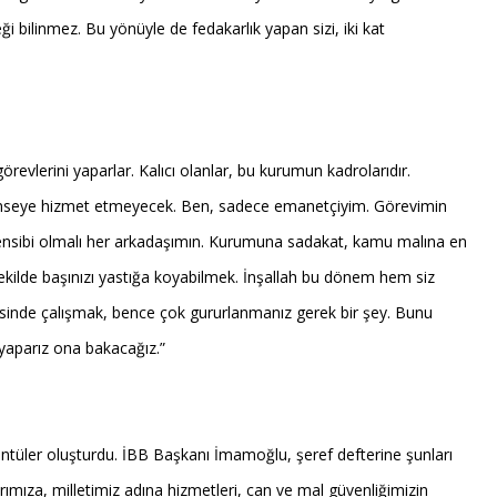
bilinmez. Bu yönüyle de fedakarlık yapan sizi, iki kat
revlerini yaparlar. Kalıcı olanlar, bu kurumun kadrolarıdır.
 Kimseye hizmet etmeyecek. Ben, sadece emanetçiyim. Görevimin
prensibi olmalı her arkadaşımın. Kurumuna sadakat, kamu malına en
 şekilde başınızı yastığa koyabilmek. İnşallah bu dönem hem siz
iyesinde çalışmak, bence çok gururlanmanız gerek bir şey. Bunu
 yaparız ona bakacağız.”
üntüler oluşturdu. İBB Başkanı İmamoğlu, şeref defterine şunları
arımıza, milletimiz adına hizmetleri, can ve mal güvenliğimizin