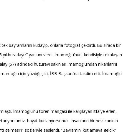
k bayramlarını kutlayıp, onlarla fotoğraf çektirdi. Bu sırada bir
yıl buradayız” yanıtını verdi. İmamoğlu’nun, kendisiyle tokalaşan
Kalay (57) adındaki huzurevi sakinleri İmamoğlu’ndan nikahlarını
e İmamoğlu için yazdığı şiiri, İBB Başkanı’na takdim etti. İmamoğlu
laştı. İmamoğlu’nu tören mangası ile karşılayan itfaiye erleri,
tarıyorsunuz, hayat kurtarıyorsunuz. İnsanların bir nevi canının
ıntı gelmesin” sözleriyle seslendi. “Bayramını kutlamaya geldik”