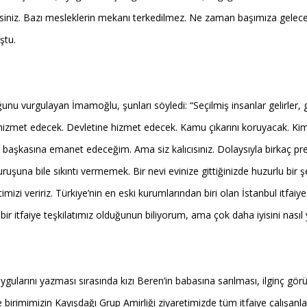
niz. Bazı mesleklerin mekanı terkedilmez. Ne zaman başımıza geleceği 
ştu.
unu vurgulayan İmamoğlu, şunları söyledi: “Seçilmiş insanlar gelirler, gö
ne hizmet edecek. Devletine hizmet edecek. Kamu çıkarını koruyacak.
, başkasına emanet edeceğim. Ama siz kalıcısınız. Dolaysıyla birkaç 
uruşuna bile sıkıntı vermemek. Bir nevi evinize gittiğinizde huzurlu bir
imizi veririz. Türkiye’nin en eski kurumlarından biri olan İstanbul itfa
r itfaiye teşkilatımız olduğunun biliyorum, ama çok daha iyisini nasıl
larını yazması sırasında kızı Beren’in babasına sarılması, ilginç gör
e birimimizin Kayışdağı Grup Amirliği ziyaretimizde tüm itfaiye çalışanl