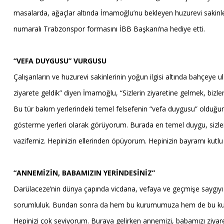
masalarda, ağaçlar altında İmamoğlu’nu bekleyen huzurevi sakinleri
numaralı Trabzonspor formasını İBB Başkanı’na hediye etti.
“VEFA DUYGUSU” VURGUSU
Çalışanların ve huzurevi sakinlerinin yoğun ilgisi altında bahçeye
ziyarete geldik” diyen İmamoğlu, “Sizlerin ziyaretine gelmek, bizler
Bu tür bakım yerlerindeki temel felsefenin “vefa duygusu” olduğu
gösterme yerleri olarak görüyorum. Burada en temel duygu, sizlere 
vazifemiz. Hepinizin ellerinden öpüyorum. Hepinizin bayramı kutlu
“ANNEMİZİN, BABAMIZIN YERİNDESİNİZ”
Darülaceze’nin dünya çapında vicdana, vefaya ve geçmişe saygıyı t
sorumluluk. Bundan sonra da hem bu kurumumuza hem de bu kuruma
Hepinizi çok seviyorum. Buraya gelirken annemizi, babamızı ziyaret