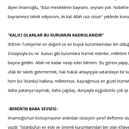
diyen İmamoğlu, “Bazı mesleklerin bayramı, seyranı yok. Nöbettesi
bayramınızı tebrik ediyorum, iki kat Allah razı olsun” şeklinde konu
“KALICI OLANLAR BU KURUMUN KADROLARIDIR”
İBB’nin Türkiye’nin en değerli ve en büyük kurumlarından biri olduğ
Dolayısıyla bu ve bunun gibi kurumlara hizmet edenler, milleti
başına geldim. Allah ne kadar nasip eder bilmem. Bu görevi yapıp
ufak bir sıkıntı getirmemek, hak hukuk anlayışıyla vatandaşın bir k
hem biz İstanbul halkına, milletimize, bayrağımıza en güzel hizmet
daha yukarıya taşımak, daha çağdaş, dünyayla eşgüdümlü çok iyi bi
-BEREN’İN BABA SEVGİSİ-
İmamoğlu’nun konuşmasının ardından istasyon şeref defterine duygu
yazdı: “İstanbul’un en eski ve önemli kurumlarından biri olan itfaiy