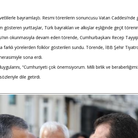
tlilerle bayramlaştı. Resmi törenlerin sonuncusu Vatan Caddesi’nde ge
 gösteren yurttaşlar, Türk bayrakları ve alkışlar eşliğinde geçit tören
 Marşı’nın okunmasıyla devam eden törende, Cumhurbaşkanı Recep Tayyi
 farklı yörelerden folklor gösterileri sundu. Törende, İBB Şehir Tiyatrol
 merasimiyle sona erdi.
duygularını, “Cumhuriyeti çok önemsiyorum. Milli birlik ve beraberliğ
leriyle dile getirdi.