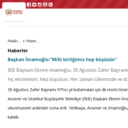
Hakkımızda
Haberler
Haberler
Başkan İmamoğlu:''Milli birliğimiz hep büyüsün''
İBB Başkanı Ekrem İmamoğlu, 30 Ağustos Zafer Bayramı'nın 
hiç eksilmesin, hep büyüsün. Her zaman ülkemizde ve dün
30 Ağustos Zafer Bayramı 97’nci yıl kutlamaları için ilk resmi töre
Avserer ve İstanbul Büyükşehir Belediye (İBB) Başkanı Ekrem İmamo
okunmasının ardından sona erdi. Yerlikaya, Avsever ve İmamoğlu, Ta
katıldı.