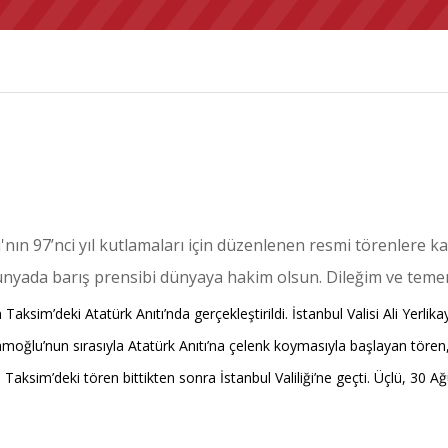
97’nci yıl kutlamaları için düzenlenen resmi törenlere katıl
yada barış prensibi dünyaya hakim olsun. Dileğim ve temenn
n Taksim’deki Atatürk Anıtı’nda gerçekleştirildi. İstanbul Valisi Ali Ye
ğlu’nun sırasıyla Atatürk Anıtı’na çelenk koymasıyla başlayan tören, ş
ksim’deki tören bittikten sonra İstanbul Valiliği’ne geçti. Üçlü, 30 A