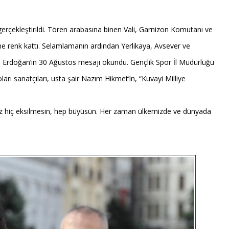
rçekleştirildi. Tören arabasına binen Vali, Garnizon Komutanı ve
ine renk kattı. Selamlamanın ardından Yerlikaya, Avsever ve
p Erdoğan’ın 30 Ağustos mesajı okundu. Gençlik Spor İl Müdürlüğü
arı sanatçıları, usta şair Nazım Hikmet’in, “Kuvayi Milliye
imiz hiç eksilmesin, hep büyüsün. Her zaman ülkemizde ve dünyada