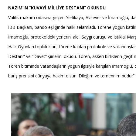
NAZIM’IN “KUVAYİ MİLLİYE DESTANI” OKUNDU
Valilik makam odasına geçen Yerlikaya, Avsever ve İmamoğlu, dave
İBB Başkanı, bando eşliğinde halkı selamladı. Törene yoğun katılım
İmamoğlu, protokoldeki yerlerini aldı. Saygı duruşu ve İstiklal
Halk Oyunları toplulukları, törene katılan protokole ve vatandaşlara
Destanı” ve “Davet” şiirlerini okudu. Tören, askeri birliklerin geçit
Tören bitiminde vatandaşların yoğun ilgisiyle karşılan İmamoğlu, 
barış prensibi dünyaya hakim olsun. Dileğim ve temennim budur” söz