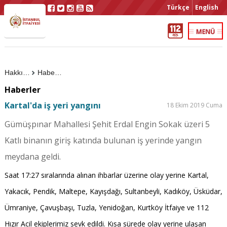
Türkçe
English
Hakkımızda
Haberler
Haberler
Kartal'da iş yeri yangını
18 Ekim 2019 Cuma
Gümüşpınar Mahallesi Şehit Erdal Engin Sokak üzeri 5
Katlı binanın giriş katında bulunan iş yerinde yangın
meydana geldi.
Saat 17:27 sıralarında alınan ihbarlar üzerine olay yerine Kartal,
Yakacık, Pendik, Maltepe, Kayışdağı, Sultanbeyli, Kadıköy, Üsküdar,
Ümraniye, Çavuşbaşı, Tuzla, Yenidoğan, Kurtköy İtfaiye ve 112
Hızır Acil ekiplerimiz sevk edildi. Kısa sürede olay yerine ulaşan