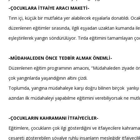
-ÇOCUKLARA İTFAİYE ARACI MAKETİ-
Tırın içi, küçük bir mutfakta yer alabilecek eşyalarla donatıldı. O
düzenlenen eğitimler sırasında, ilgili eşyadan uzaktan kumanda il
eşleştirilerek yangın söndürülüyor. Tırda eğitimini tamamlayan çocu
-MÜDAHALEDEN ÖNCE TEDBİR ALMAK ÖNEMLİ-
Düzenlenen eğitim programının amacını, “Müdahaleden ziyade önle
çok yangınlarda yaşandığının altını çizdi.
Toplumda, yangına müdahaleye karşı doğru bilinen birçok yanlışı b
azından ilk müdahaleyi yapabilme eğitimini verebiliyorsak ne mutlu
-ÇOCUKLARIN KAHRAMANI İTFAİYECİLER-
Eğitimlere, çocukların çok ilgi gösterdiğini ve itfaiyecilere kahr
cesareti gösterebilen şövalye ruhlu insanların mesleğidir itfaiyecili