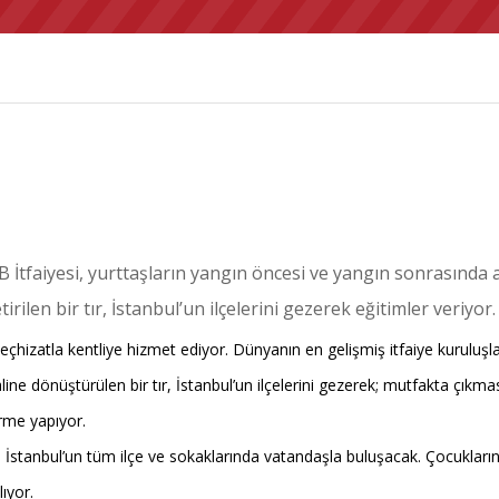
BB İtfaiyesi, yurttaşların yangın öncesi ve yangın sonrasında
irilen bir tır, İstanbul’un ilçelerini gezerek eğitimler veriyor.
eçhizatla kentliye hizmet ediyor. Dünyanın en gelişmiş itfaiye kuruluşlar
line dönüştürülen bir tır, İstanbul’un ilçelerini gezerek; mutfakta çı
rme yapıyor.
r, İstanbul’un tüm ilçe ve sokaklarında vatandaşla buluşacak. Çocukların
ıyor.