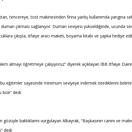
caktan, tencereye, tost makinesinden fırına yanlış kullanımda yangına se
e duman çıkması sağlanıyor. Duman seviyesi yükseldiğinde, ucunda sens
klara çıkışta, itfaiye aracı maketi, boyama kitabı ve şapka hediye edil
m almayı öğretmeye çalışıyoruz” diyerek açıklayan İBB İtfaiye Daire
u eğitimler sayesinde minimum seviyeye indirmek istediklerini belirten
 bize” dedi.
aman gözüyle baktıklarını vurgulayan Albayrak, “Başkasının canını ve ma
k” dedi.