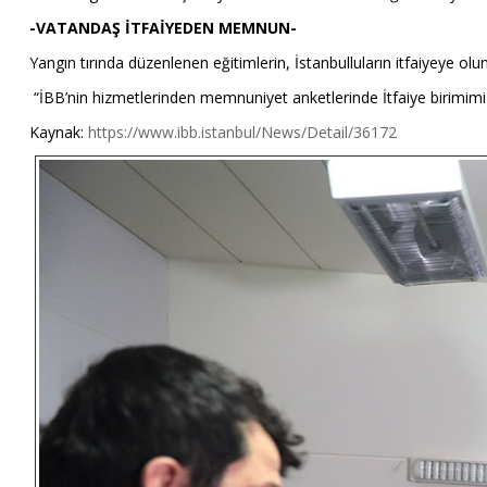
-VATANDAŞ İTFAİYEDEN MEMNUN-
Yangın tırında düzenlenen eğitimlerin, İstanbulluların itfaiyeye olum
“İBB’nin hizmetlerinden memnuniyet anketlerinde İtfaiye birimimiz be
Kaynak:
https://www.ibb.istanbul/News/Detail/36172