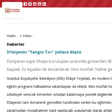
Hakkımızda
Haberler
Haberler
İtfaiyenin "Yangın Tırı" yollara düştü
Dünyanın sayılı itfaiye kuruluşları arasında gösterilen İ
başladı. Ev eşyaları ile donatılarak ‘mini mutfak’ haline get
İstanbul Büyükşehir Belediyesi (İBB) İtfaiye Teşkilatı, en modern t
eğitim programı halkalarına vatandaşları da ekledi. Mini mutfak ha
sebebiyet verecek etmenleri ortadan kaldırmaya yönelik bilgilendi
İtfaiyenin tam donanımlı görevlileri tarafından verilen bu eğitimle
yaratmadan müdahalenin nasıl yapılacağı uygulamalı olarak anlatıl