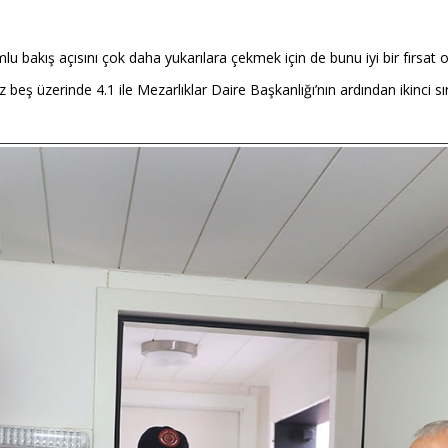
lu bakış açısını çok daha yukarılara çekmek için de bunu iyi bir fırsat ol
ş üzerinde 4.1 ile Mezarlıklar Daire Başkanlığı’nın ardından ikinci sıra