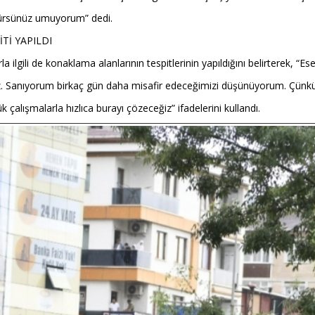
örürsünüz umuyorum” dedi.
Tİ YAPILDI
lgili de konaklama alanlarının tespitlerinin yapıldığını belirterek, “E
ağız. Sanıyorum birkaç gün daha misafir edeceğimizi düşünüyorum. Çünkü
 çalışmalarla hızlıca burayı çözeceğiz” ifadelerini kullandı.