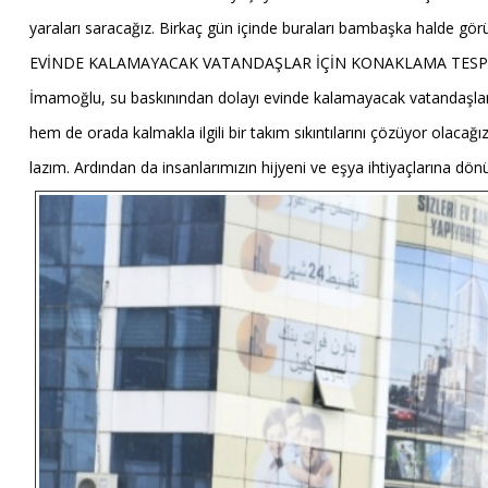
yaraları saracağız. Birkaç gün içinde buraları bambaşka halde g
EVİNDE KALAMAYACAK VATANDAŞLAR İÇİN KONAKLAMA TESPİ
İmamoğlu, su baskınından dolayı evinde kalamayacak vatandaşlarla i
hem de orada kalmakla ilgili bir takım sıkıntılarını çözüyor olac
lazım. Ardından da insanlarımızın hijyeni ve eşya ihtiyaçlarına dönük