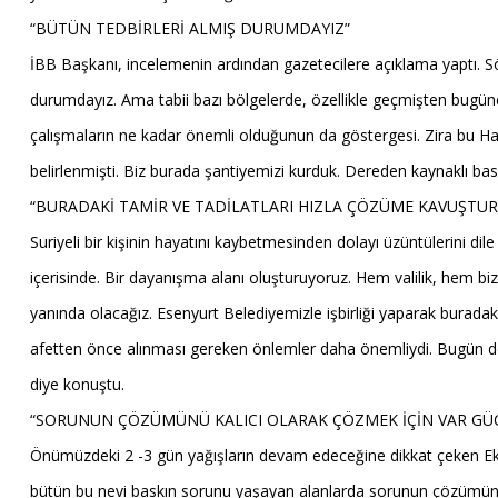
“BÜTÜN TEDBİRLERİ ALMIŞ DURUMDAYIZ”
İBB Başkanı, incelemenin ardından gazetecilere açıklama yaptı. Sö
durumdayız. Ama tabii bazı bölgelerde, özellikle geçmişten bugüne
çalışmaların ne kadar önemli olduğunun da göstergesi. Zira bu Har
belirlenmişti. Biz burada şantiyemizi kurduk. Dereden kaynaklı bask
“BURADAKİ TAMİR VE TADİLATLARI HIZLA ÇÖZÜME KAVUŞTUR
Suriyeli bir kişinin hayatını kaybetmesinden dolayı üzüntülerini di
içerisinde. Bir dayanışma alanı oluşturuyoruz. Hem valilik, hem bi
yanında olacağız. Esenyurt Belediyemizle işbirliği yaparak burada
afetten önce alınması gereken önlemler daha önemliydi. Bugün de a
diye konuştu.
“SORUNUN ÇÖZÜMÜNÜ KALICI OLARAK ÇÖZMEK İÇİN VAR GÜ
Önümüzdeki 2 -3 gün yağışların devam edeceğine dikkat çeken Ekr
bütün bu nevi baskın sorunu yaşayan alanlarda sorunun çözümünü ka