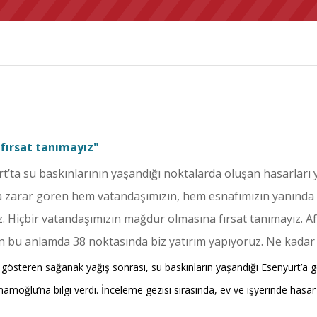
fırsat tanımayız"
’ta su baskınlarının yaşandığı noktalarda oluşan hasarları y
a zarar gören hem vatandaşımızın, hem esnafımızın yanında o
z. Hiçbir vatandaşımızın mağdur olmasına fırsat tanımayız. 
 bu anlamda 38 noktasında biz yatırım yapıyoruz. Ne kadar öne
gösteren sağanak yağış sonrası, su baskınların yaşandığı Esenyurt’a
mamoğlu’na bilgi verdi. İnceleme gezisi sırasında, ev ve işyerinde has