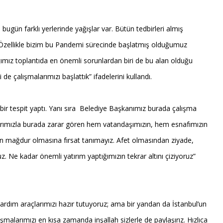
gün farklı yerlerinde yağışlar var. Bütün tedbirleri almış
i. Özellikle bizim bu Pandemi sürecinde başlatmış olduğumuz
ğımız toplantıda en önemli sorunlardan biri de bu alan olduğu
e çalışmalarımızı başlattık” ifadelerini kullandı.
z bir tespit yaptı. Yanı sıra Belediye Başkanımız burada çalışma
kılarımızla burada zarar gören hem vatandaşımızın, hem esnafımızın
zın mağdur olmasına fırsat tanımayız. Afet olmasından ziyade,
 Ne kadar önemli yatırım yaptığımızın tekrar altını çiziyoruz”
dım araçlarımızı hazır tutuyoruz; ama bir yandan da İstanbul’un
larımızı en kısa zamanda inşallah sizlerle de paylaşırız. Hızlıca