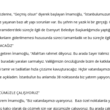
zlerine, “Geçmiş olsun” diyerek başlayan İmamoğlu, “İstanbulumuzun bu
 yaşanan bazı alt yapı sorunları var. Bu şehrin ne yazık ki bir gerçeğ
amidere’deki süreçle ilgili de Esenyurt Belediye Başkanlığımızla yaptı
ınların giderilmemesi hususunda süreci tamamladık ve bu süreçle ilgili d
ACAĞIZ”
le getiren İmamoğlu, “Allah’tan rahmet diliyoruz. Bu arada Sayın Valimi
z buradaki yaraları sarmalıyız. Valiliğimizin öncülüğünde bizim de kat
ki tamir ve tadilatları hızla çözüme kavuşturacağız. Hiçbir vatandaşımı
çıkladım. İstanbul’un bu anlamda 38 noktasında biz yatırım yapıyoruz.
CÜMÜZLE ÇALIŞIYORUZ”
em İmamoğlu, “Biz vatandaşımızı uyarıyoruz. Bazı özel noktalarda yar
lıcı olarak da çözmek için var gücümüzle çalışıyoruz. Bu arada çalışma