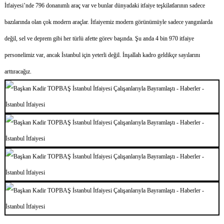
İtfaiyesi’nde 796 donanımlı araç var ve bunlar dünyadaki itfaiye teşkilatlarının sadece
bazılarında olan çok modern araçlar. İtfaiyemiz modern görünümüyle sadece yangınlarda
değil, sel ve deprem gibi her türlü afette görev başında. Şu anda 4 bin 970 itfaiye
personelimiz var, ancak İstanbul için yeterli değil. İnşallah kadro geldikçe sayılarını
arttıracağız.