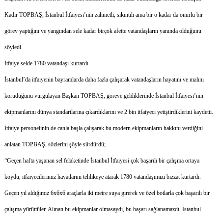
Kadir TOPBAŞ, İstanbul İtfaiyesi’nin zahmetli, sıkıntılı ama bir o kadar da onurlu bir
görev yaptığını ve yangından sele kadar birçok afette vatandaşların yanında olduğunu
söyledi.
İtfaiye selde 1780 vatandaşı kurtardı.
İstanbul’da itfaiyenin bayramlarda daha fazla çalışarak vatandaşların hayatını ve malını
koruduğunu vurgulayan Başkan TOPBAŞ, göreve geldiklerinde İstanbul İtfaiyesi’nin
ekipmanlarını dünya standartlarına çıkardıklarını ve 2 bin itfaiyeci yetiştirdiklerini kaydetti.
İtfaiye personelinin de canla başla çalışarak bu modern ekipmanların hakkını verdiğini
anlatan TOPBAŞ, sözlerini şöyle sürdürdü;
“Geçen hafta yaşanan sel felaketinde İstanbul İtfaiyesi çok başarılı bir çalışma ortaya
koydu, itfaiyecilerimiz hayatlarını tehlikeye atarak 1780 vatandaşımızı bizzat kurtardı.
Geçen yıl aldığımız 6x6x6 araçlarla iki metre suya girerek ve özel botlarla çok başarılı bir
çalışma yürüttüler. Alınan bu ekipmanlar olmasaydı, bu başarı sağlanamazdı. İstanbul