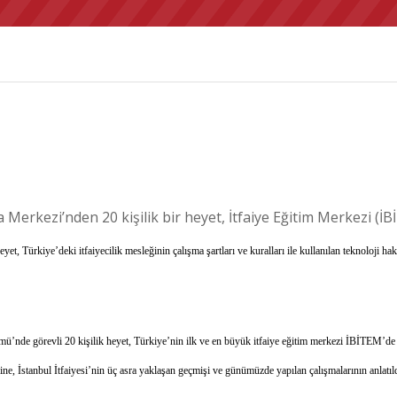
Merkezi’nden 20 kişilik bir heyet, İtfaiye Eğitim Merkezi (İB
Türkiye’deki itfaiyecilik mesleğinin çalışma şartları ve kuralları ile kullanılan teknoloji hakkın
ü’nde görevli 20 kişilik heyet, Türkiye’nin ilk ve en büyük itfaiye eğitim merkezi İBİTEM’
e, İstanbul İtfaiyesi’nin üç asra yaklaşan geçmişi ve günümüzde yapılan çalışmalarının anlatıldığ