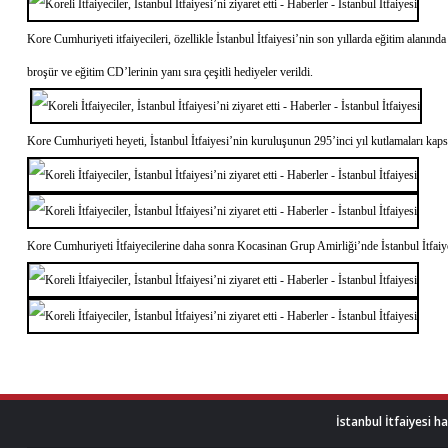
Kore Cumhuriyeti itfaiyecileri, özellikle İstanbul İtfaiyesi’nin son yıllarda eğitim alanın
broşür ve eğitim CD’lerinin yanı sıra çeşitli hediyeler verildi.
Kore Cumhuriyeti heyeti, İstanbul İtfaiyesi’nin kuruluşunun 295’inci yıl kutlamaları kaps
Kore Cumhuriyeti İtfaiyecilerine daha sonra Kocasinan Grup Amirliği’nde İstanbul İtfaiye
İstanbul İtfaiyesi h