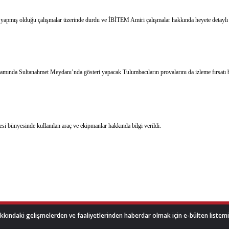
da yapmış olduğu çalışmalar üzerinde durdu ve İBİTEM Amiri çalışmalar hakkında heyete detaylı bil
amında Sultanahmet Meydanı’nda gösteri yapacak Tulumbacıların provalarını da izleme fırsatı bul
si bünyesinde kullanılan araç ve ekipmanlar hakkında bilgi verildi.
akkındaki gelişmelerden ve faaliyetlerinden haberdar olmak için e-bülten listemize