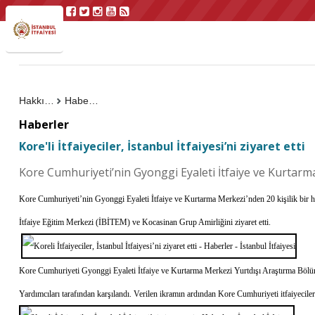
Hakkımızda
Haberler
Haberler
Kore'li İtfaiyeciler, İstanbul İtfaiyesi’ni ziyaret etti
Kore Cumhuriyeti’nin Gyonggi Eyaleti İtfaiye ve Kurtarma 
Kore Cumhuriyeti’nin Gyonggi Eyaleti İtfaiye ve Kurtarma Merkezi’nden 20 kişilik bir heyet, 
İtfaiye Eğitim Merkezi (İBİTEM) ve Kocasinan Grup Amirliğini ziyaret etti.
Kore Cumhuriyeti Gyonggi Eyaleti İtfaiye ve Kurtarma Merkezi Yurtdışı Araştırma Bölüm
Yardımcıları tarafından karşılandı. Verilen ikramın ardından Kore Cumhuriyeti itfaiyecilerin