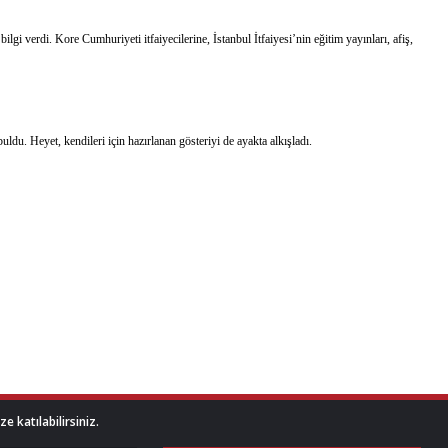
gi verdi. Kore Cumhuriyeti itfaiyecilerine, İstanbul İtfaiyesi’nin eğitim yayınları, afiş,
du. Heyet, kendileri için hazırlanan gösteriyi de ayakta alkışladı.
 katılabilirsiniz.