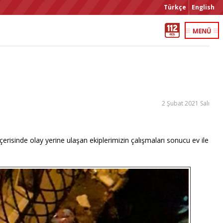
Türkçe
English
2 Şubat 2021 Salı
 içerisinde olay yerine ulaşan ekiplerimizin çalışmaları sonucu ev ile