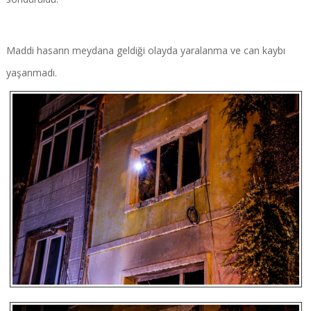
Maddi hasarın meydana geldiği olayda yaralanma ve can kaybı
yaşanmadı.