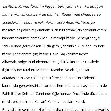
eksiltme. Pirimiz İbrahim Peygamberi yanmaktan koruduğun
ilahi emrin sırrına beni de dahil et. Kaderimde ölmek varsa
çocuklarımı, eşimi ve yakınlarımı koru Allah’ım."
duasıyla
mesaiye başlayan teşkilatımız "Can kurtarmak için canlarını veren"
kahramanlarımızı anmak için Edirnekapı İtfaiye Şehitliği'ndeydi.
1997 yılında gerçekleşen Tuzla gemi yangınının 25.yıldönümünde
itfaiye şehitlerimiz için; İtfaiye Daire Başkanımız Remzi
Albayrak, bölge müdürlerimiz, İBB Şehit Yakınları ve Gazilerle
İlişkiler Şube Müdürü Mehmet Mandacı ve ekibi, mesai
arkadaşlarımız ve çok değerli itfaiye şehitlerimizin ailelerinin
katılımıyla gerçekleştirilen törende hem mezarları başında hem de
Fatih İtfaiye Şehitleri Camii’nde öğle namazı öncesinde düzenlenen
mevlit programında Kur-an’ı Kerim ve dualar okuduk.
Bu vesile ile şehitlerimizi bir kez daha rahmet ve minnetle anıyoruz.