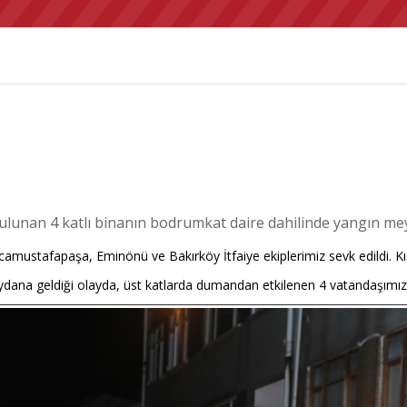
lunan 4 katlı binanın bodrumkat daire dahilinde yangın mey
ocamustafapaşa, Eminönü ve Bakırköy İtfaiye ekiplerimiz sevk edildi. Kıs
ana geldiği olayda, üst katlarda dumandan etkilenen 4 vatandaşımız kur