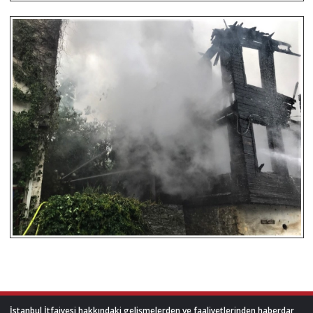
İstanbul İtfaiyesi hakkındaki gelişmelerden ve faaliyetlerinden haberdar