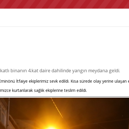
atlı binanın 4.kat daire dahilinde yangın meydana geldi.
 Eminönü İtfaiye ekiplerimiz sevk edildi. Kısa sürede olay yerine ulaşa
zce kurtarılarak sağlık ekiplerine teslim edildi.