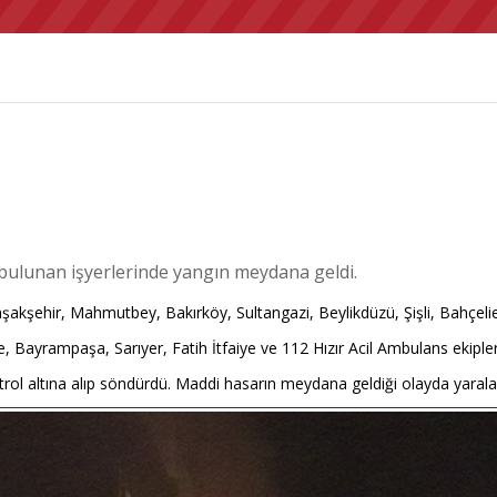
 bulunan işyerlerinde yangın meydana geldi.
, Başakşehir, Mahmutbey, Bakırköy, Sultangazi, Beylikdüzü, Şişli, Bahçe
 Bayrampaşa, Sarıyer, Fatih İtfaiye ve 112 Hızır Acil Ambulans ekiplerim
trol altına alıp söndürdü. Maddi hasarın meydana geldiği olayda yara