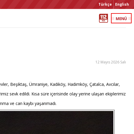
Türkçe
English
12 Mayıs 2026 Salı
lievler, Beşiktaş, Ümraniye, Kadıköy, Hadımköy, Çatalca, Avcılar,
iz sevk edildi. Kısa süre içerisinde olay yerine ulaşan ekiplerimiz
lanma ve can kaybı yaşanmadı.