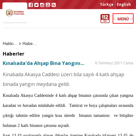
Türkçe
English
Hakkımızda
Haberler
Haberler
Kınalıada'da Ahşap Bina Yangını...
8 Temmuz 2011 Cuma
Kınalıada Akasya Caddesi üzeri bila sayılı 4 katlı ahşap
binada yangın meydana geldi.
Kınalıada Akasya Caddesinde 4 katlı ahşap binanın çatısında çıkan yangına
karadan ve havadan müdahale edildi.
Tamirat ve boya çalışmaları sırasında
çıktığı tahmin edilen yangın kısa sürede
binanın tamamını
ve bitişikte
bulunan 2 katlı binanın çatısına sıçradı.
Saat 13.43 sıralarında alınan ihbarlar üzerine Kınalıada itfaiyesi 13.45 de