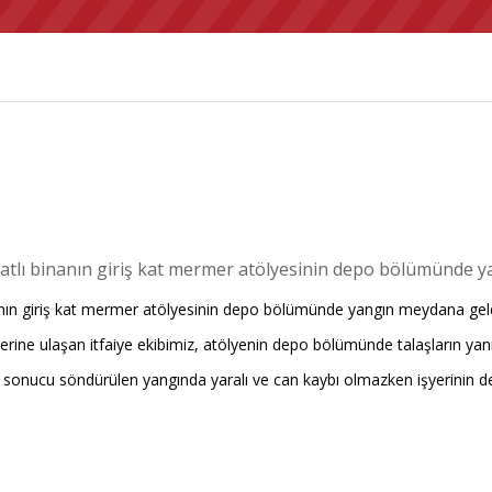
katlı binanın giriş kat mermer atölyesinin depo bölümünde 
nın giriş kat mermer atölyesinin depo bölümünde yangın meydana geldi.
ay yerine ulaşan itfaiye ekibimiz, atölyenin depo bölümünde talaşların 
ları sonucu söndürülen yangında yaralı ve can kaybı olmazken işyerin