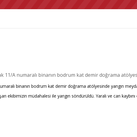
kak 11/A numaralı binanın bodrum kat demir doğrama atölye
umaralı binanın bodrum kat demir doğrama atölyesinde yangın meydana g
ulaşan ekibimizin müdahalesi ile yangın söndürüldü. Yaralı ve can kaybı