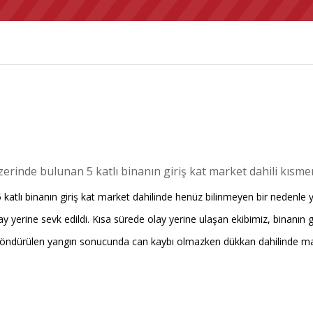
erinde bulunan 5 katlı binanın giriş kat market dahili kısme
katlı binanın giriş kat market dahilinde henüz bilinmeyen bir nedenle ya
olay yerine sevk edildi. Kısa sürede olay yerine ulaşan ekibimiz, binanın 
de söndürülen yangın sonucunda can kaybı olmazken dükkan dahilinde m