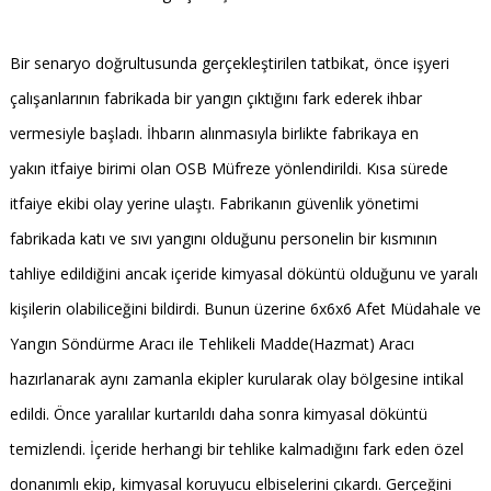
Bir senaryo doğrultusunda gerçekleştirilen tatbikat, önce işyeri
çalışanlarının fabrikada bir yangın çıktığını fark ederek ihbar
vermesiyle başladı. İhbarın alınmasıyla birlikte fabrikaya en
yakın itfaiye birimi olan OSB Müfreze yönlendirildi. Kısa sürede
itfaiye ekibi olay yerine ulaştı. Fabrikanın güvenlik yönetimi
fabrikada katı ve sıvı yangını olduğunu personelin bir kısmının
tahliye edildiğini ancak içeride kimyasal döküntü olduğunu ve yaralı
kişilerin olabiliceğini bildirdi. Bunun üzerine 6x6x6 Afet Müdahale ve
Yangın Söndürme Aracı ile Tehlikeli Madde(Hazmat) Aracı
hazırlanarak aynı zamanla ekipler kurularak olay bölgesine intikal
edildi. Önce yaralılar kurtarıldı daha sonra kimyasal döküntü
temizlendi. İçeride herhangi bir tehlike kalmadığını fark eden özel
donanımlı ekip, kimyasal koruyucu elbiselerini çıkardı. Gerçeğini