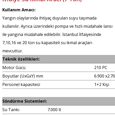
Kullanım Amacı:
Yangın olaylarında ihtiyaç duyulan suyu taşımada
kullanılır. Ayrıca üzerindeki pompa ve hızlı müdahale lansı
ile yangına müdahale edilebilir. İstanbul İtfaiyesinde
7,10,16 ve 20 ton su kapasiteli su ikmal araçları
mevcuttur.
Teknik özellikleri:
Motor Gücü
210
Boyutlar (UxGxY) mm
6.900 x2.7
Personel kapasitesi
1+2 Kişi
Söndürme Sistemleri:
Su Tankı
7.000 lt