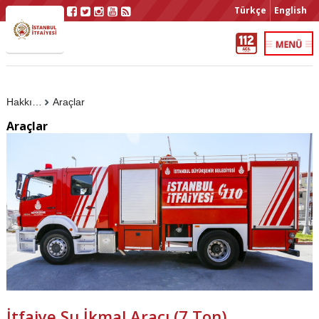
Türkçe
English
Hakkımızda
Araçlar
Araçlar
İtfaiye Su İkmal Aracı (7 Ton)