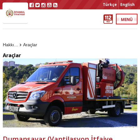
Türkçe
English
Hakkımızda
Araçlar
Araçlar
Dumansavar (Vantilasyon İtfaiye