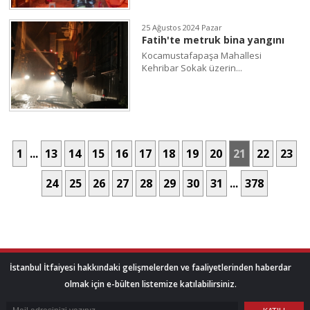
25 Ağustos 2024 Pazar
Fatih'te metruk bina yangını
Kocamustafapaşa Mahallesi
Kehribar Sokak üzerin...
1
...
13
14
15
16
17
18
19
20
21
22
23
24
25
26
27
28
29
30
31
...
378
İstanbul İtfaiyesi hakkındaki gelişmelerden ve faaliyetlerinden haberdar
olmak için e-bülten listemize katılabilirsiniz.