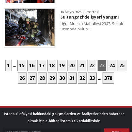
18 Mayıs 2024 Cumartesi
Sultangazi'de işyeri yangını
Uğur Mumcu Mahallesi 2347. Sokak
üzerinde bulun...
1
...
15
16
17
18
19
20
21
22
23
24
25
26
27
28
29
30
31
32
33
...
378
İstanbul İtfaiyesi hakkındaki gelişmelerden ve faaliyetlerinden haberdar
olmak için e-bülten listemize katılabilirsiniz.