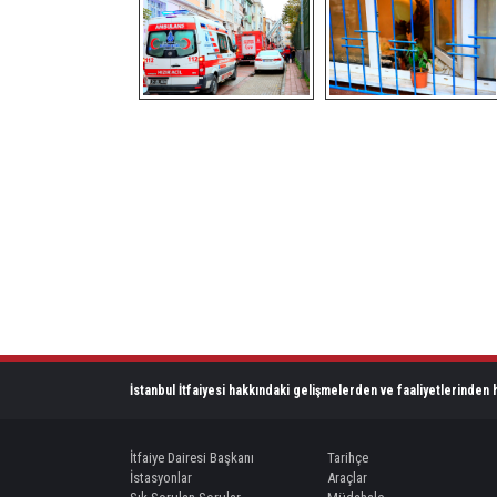
İstanbul İtfaiyesi hakkındaki gelişmelerden ve faaliyetlerinden h
İtfaiye Dairesi Başkanı
Tarihçe
İstasyonlar
Araçlar