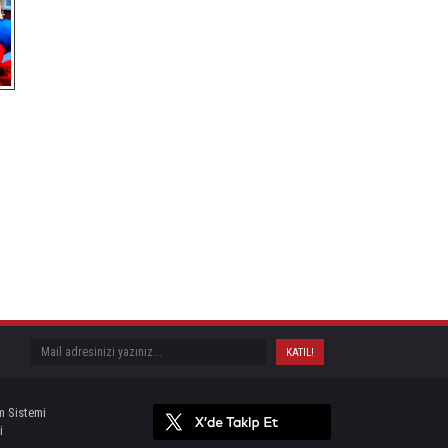
m Sistemi
i