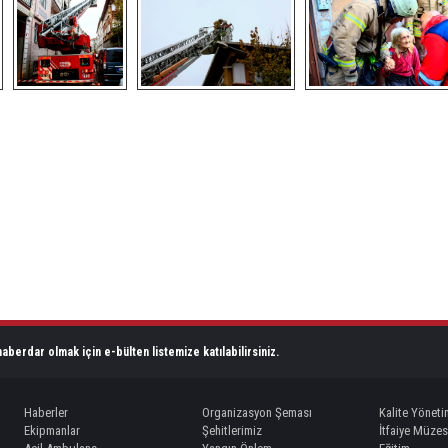
aberdar olmak için e-bülten listemize katılabilirsiniz.
Haberler
Organizasyon Şeması
Kalite Yöneti
Ekipmanlar
Şehitlerimiz
İtfaiye Müzes