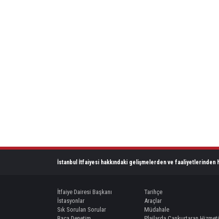
İstanbul İtfaiyesi hakkındaki gelişmelerden ve faaliyetlerinden h
İtfaiye Dairesi Başkanı
Tarihçe
İstasyonlar
Araçlar
Sık Sorulan Sorular
Müdahale
Baca Denetim
Plajlarda Cankurtaran Hizmeti