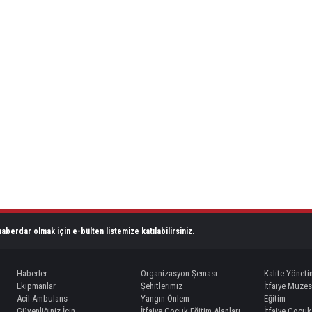
aberdar olmak için e-bülten listemize katılabilirsiniz.
Haberler
Organizasyon Şeması
Kalite Yöneti
Ekipmanlar
Şehitlerimiz
İtfaiye Müzes
Acil Ambulans
Yangın Önlem
Eğitim
Güvenliğiniz İçin
İtfaiye Çocuk Eğitim Alanları
İtfaiye Çocuk