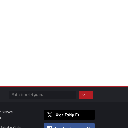
m Sistemi
i
 Aktivite Kitabı