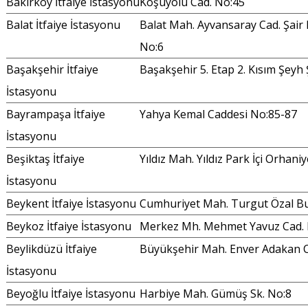
Bakırköy İtfaiye İstasyonu
Koşuyolu Cad. No:45
Balat İtfaiye İstasyonu
Balat Mah. Ayvansaray Cad. Şair 
No:6
Başakşehir İtfaiye
Başakşehir 5. Etap 2. Kısım Şeyh 
İstasyonu
Bayrampaşa İtfaiye
Yahya Kemal Caddesi No:85-87
İstasyonu
Beşiktaş İtfaiye
Yıldız Mah. Yıldız Park İçi Orhani
İstasyonu
Beykent İtfaiye İstasyonu
Cumhuriyet Mah. Turgut Özal Bu
Beykoz İtfaiye İstasyonu
Merkez Mh. Mehmet Yavuz Cad.
Beylikdüzü İtfaiye
Büyükşehir Mah. Enver Adakan C
İstasyonu
Beyoğlu İtfaiye İstasyonu
Harbiye Mah. Gümüş Sk. No:8