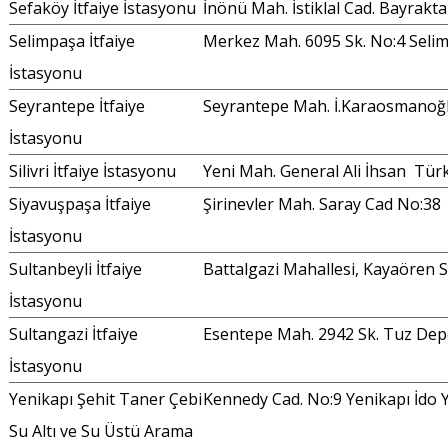
Sefaköy İtfaiye İstasyonu
İnönü Mah. İstiklal Cad. Bayrakta
Selimpaşa İtfaiye
Merkez Mah. 6095 Sk. No:4 Seli
İstasyonu
Seyrantepe İtfaiye
Seyrantepe Mah. İ.Karaosmanoğl
İstasyonu
Silivri İtfaiye İstasyonu
Yeni Mah. General Ali İhsan Tür
Siyavuşpaşa İtfaiye
Şirinevler Mah. Saray Cad No:38
İstasyonu
Sultanbeyli İtfaiye
Battalgazi Mahallesi, Kayaören 
İstasyonu
Sultangazi İtfaiye
Esentepe Mah. 2942 Sk. Tuz Depo
İstasyonu
Yenikapı Şehit Taner Çebi
Kennedy Cad. No:9 Yenikapı İdo 
Su Altı ve Su Üstü Arama