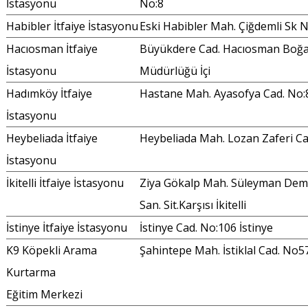
İstasyonu
No:8
Habibler İtfaiye İstasyonu
Eski Habibler Mah. Çiğdemli Sk 
Hacıosman İtfaiye
Büyükdere Cad. Hacıosman Boğaz
İstasyonu
Müdürlüğü İçi
Hadımköy İtfaiye
Hastane Mah. Ayasofya Cad. No:
İstasyonu
Heybeliada İtfaiye
Heybeliada Mah. Lozan Zaferi C
İstasyonu
İkitelli İtfaiye İstasyonu
Ziya Gökalp Mah. Süleyman Demir
San. Sit.Karşısı İkitelli
İstinye İtfaiye İstasyonu
İstinye Cad. No:106 İstinye
K9 Köpekli Arama
Şahintepe Mah. İstiklal Cad. No5
Kurtarma
Eğitim Merkezi