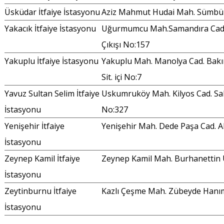
Üsküdar İtfaiye İstasyonu
Aziz Mahmut Hudai Mah. Sümbül
Yakacık İtfaiye İstasyonu
Uğurmumcu Mah.Samandıra Cad.
Çıkışı No:157
Yakuplu İtfaiye İstasyonu
Yakuplu Mah. Manolya Cad. Bakırcı
Sit. içi No:7
Yavuz Sultan Selim İtfaiye
Uskumruköy Mah. Kilyos Cad. Sa
İstasyonu
No:327
Yenişehir İtfaiye
Yenişehir Mah. Dede Paşa Cad. A
İstasyonu
Zeynep Kamil İtfaiye
Zeynep Kamil Mah. Burhanettin 
İstasyonu
Zeytinburnu İtfaiye
Kazlı Çeşme Mah. Zübeyde Hanım
İstasyonu