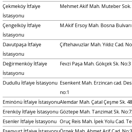
Çekmeköy İtfaiye
Mehmet Akif Mah. Muteber Sok.
İstasyonu
Çengelköy İtfaiye
M.Akif Ersoy Mah. Bosna Bulvarı
İstasyonu
Davutpaşa İtfaiye
Çiftehavuzlar Mah. Yıldız Cad. No
İstasyonu
Değirmenköy İtfaiye
Fevzi Paşa Mah. Gökçek Sk. No:3
İstasyonu
Dudullu İtfaiye İstasyonu
Esenkent Mah. Erzincan cad. Des S
no:1
Eminönü İtfaiye İstasyonu
Alemdar Mah. Çatal Çeşme Sk. 4
Erenköy İtfaiye İstasyonu
Göztepe Mah. Tanzimat Sk. No:7
Esenler İtfaiye İstasyonu
Oruç Reis Mah. İpek Yolu Cad. Te
Esenyurt İtfaiye İstasyonu
Örnek Mah. Ahmet Arif Cad. No: