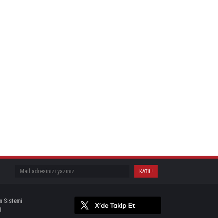
m Sistemi
i