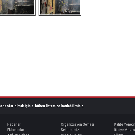
aberdar olmak için e-bülten listemize katılabilirsiniz.
Haberler
Organizasyon Şeması
Kalite Yöneti
Ekipmanlar
Şehitlerimiz
İtfaiye Müzes