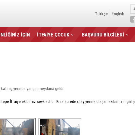
Türkçe
English
NLİĞİNİZ İÇİN
İTFAİYE ÇOCUK
BAŞVURU BİLGİLERİ
katlı iş yerinde yangın meydana geldi.
Maltepe İtfaiye ekibimiz sevk edildi. Kısa sürede olay yerine ulaşan ekibimizin 