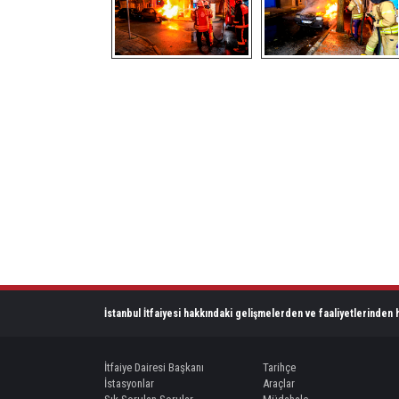
İstanbul İtfaiyesi hakkındaki gelişmelerden ve faaliyetlerinden h
İtfaiye Dairesi Başkanı
Tarihçe
İstasyonlar
Araçlar