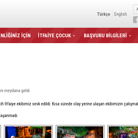
Türkçe
English
NLİĞİNİZ İÇİN
İTFAİYE ÇOCUK
BAŞVURU BİLGİLERİ
nı meydana geldi.
atih İtfaiye ekibimiz sevk edildi. Kısa sürede olay yerine ulaşan ekibimizin çalış
 yaşanmadı.