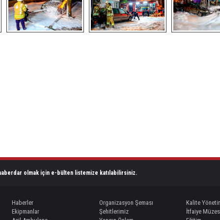
aberdar olmak için e-bülten listemize katılabilirsiniz.
Haberler
Organizasyon Şeması
Kalite Yöneti
Ekipmanlar
Şehitlerimiz
İtfaiye Müzes