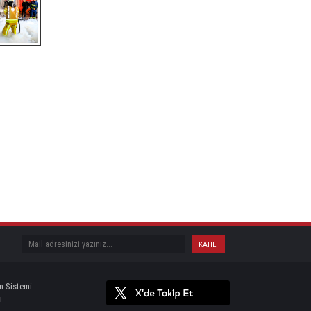
m Sistemi
i