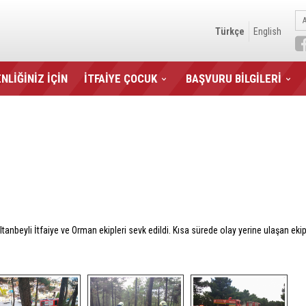
Türkçe
English
NLİĞİNİZ İÇİN
İTFAİYE ÇOCUK
BAŞVURU BİLGİLERİ
ultanbeyli İtfaiye ve Orman ekipleri sevk edildi. Kısa sürede olay yerine ulaşan e