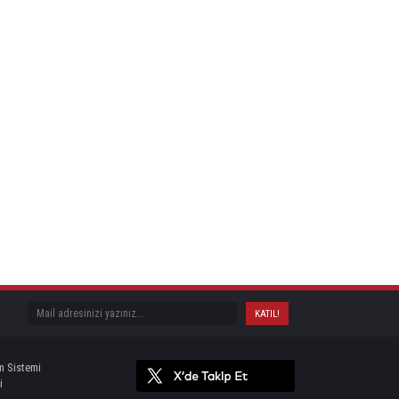
m Sistemi
i