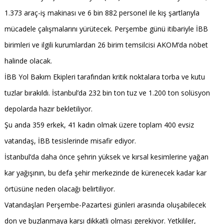
1.373 araç-iş makinası ve 6 bin 882 personel ile kış şartlarıyla
mücadele çalışmalarını yürütecek. Perşembe günü itibariyle İBB
birimleri ve ilgili kurumlardan 26 birim temsilcisi AKOM’da nöbet
halinde olacak.
İBB Yol Bakım Ekipleri tarafından kritik noktalara torba ve kutu
tuzlar bırakıldı. İstanbul’da 232 bin ton tuz ve 1.200 ton solüsyon
depolarda hazır bekletiliyor.
Şu anda 359 erkek, 41 kadın olmak üzere toplam 400 evsiz
vatandaş, İBB tesislerinde misafir ediyor.
İstanbul’da daha önce şehrin yüksek ve kırsal kesimlerine yağan
kar yağışının, bu defa şehir merkezinde de kürenecek kadar kar
örtüsüne neden olacağı belirtiliyor.
Vatandaşları Perşembe-Pazartesi günleri arasında oluşabilecek
don ve buzlanmaya karşı dikkatli olması gerekiyor. Yetkililer,