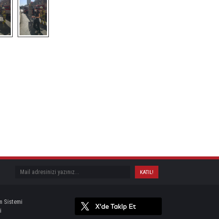
m Sistemi
i