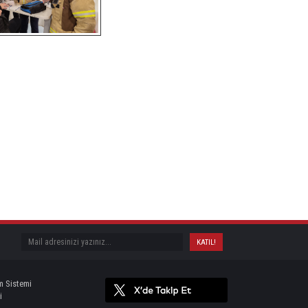
m Sistemi
i