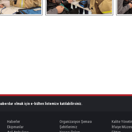
aberdar olmak için e-bülten listemize katılabilirsiniz.
Haberler
Organizasyon Şeması
Kalite Yöneti
Ekipmanlar
Şehitlerimiz
İtfaiye Müzes