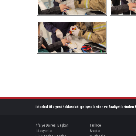
İstanbul İtfaiyesi hakkındaki gelişmelerden ve faaliyetlerinden h
İtfaiye Dairesi Başkanı
Tarihçe
İstasyonlar
Araçlar