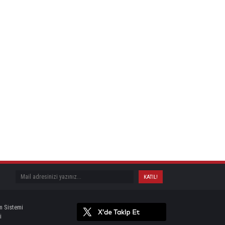
m Sistemi
i