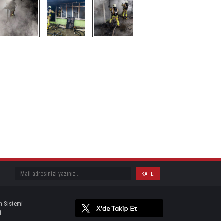
m Sistemi
i