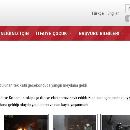
Türkçe
English
NLİĞİNİZ İÇİN
İTFAİYE ÇOCUK
BAŞVURU BİLGİLERİ
ulunan tek katlı gecekonduda yangın meydana geldi.
atih ve Kocamustafapaşa itfaiye ekiplerimiz sevk edildi. Kısa süre içerisinde olay
ydana geldiği olayda yaralanma ve can kaybı yaşanmadı.