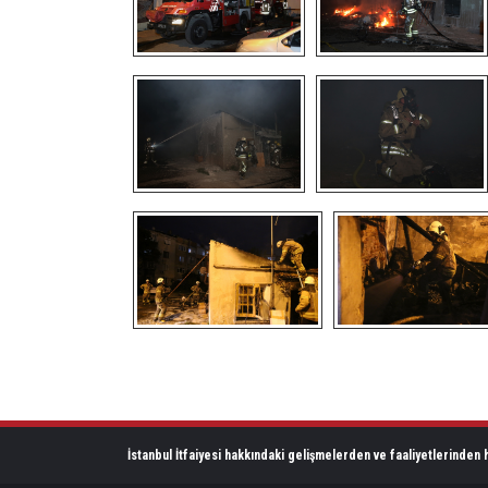
İstanbul İtfaiyesi hakkındaki gelişmelerden ve faaliyetlerinden h