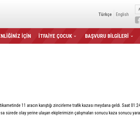
Türkçe
English
NLİĞİNİZ İÇİN
İTFAİYE ÇOCUK
BAŞVURU BİLGİLERİ
ametinde 11 aracın karıştığı zincirleme trafik kazası meydana geldi. Saat 01:24 s
 Kısa sürede olay yerine ulaşan ekiplerimizin çalışmaları sonucu kaza sonucu ya