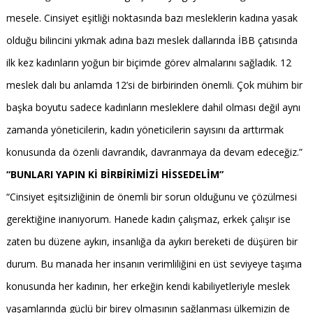
mesele. Cinsiyet eşitliği noktasında bazı mesleklerin kadına yasak
olduğu bilincini yıkmak adına bazı meslek dallarında İBB çatısında
ilk kez kadınların yoğun bir biçimde görev almalarını sağladık. 12
meslek dalı bu anlamda 12’si de birbirinden önemli. Çok mühim bir
başka boyutu sadece kadınların mesleklere dahil olması değil aynı
zamanda yöneticilerin, kadın yöneticilerin sayısını da arttırmak
konusunda da özenli davrandık, davranmaya da devam edeceğiz.”
“BUNLARI YAPIN Kİ BİRBİRİMİZİ HİSSEDELİM”
“Cinsiyet eşitsizliğinin de önemli bir sorun olduğunu ve çözülmesi
gerektiğine inanıyorum. Hanede kadın çalışmaz, erkek çalışır ise
zaten bu düzene aykırı, insanlığa da aykırı bereketi de düşüren bir
durum. Bu manada her insanın verimliliğini en üst seviyeye taşıma
konusunda her kadının, her erkeğin kendi kabiliyetleriyle meslek
yaşamlarında güçlü bir birey olmasının sağlanması ülkemizin de