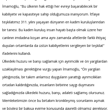
İmamoğlu, “Bu ülkenin hak ettiği her evreyi başarabilecek bir
kabiliyete ve kapasiteye sahip olduğumuza inanıyorum. İtfaiye
teşkilatımız 311. yılını yaşayan dünyanın en kadim kuruluşlarından
bir tanesi. Bu kadim kuruluş insan hayatı başta olmak üzere her
canlının imdadına koşan ama aynı zamanda afetlerde farklı ihtiyaç
duyulan ortamlarda da üstün kabiliyetlerini sergileyen bir teşkilat”
ifadelerini kullandı.
Ülkedeki huzuru ve barışı sağlamak için ayrımcılık ve ön yargılardan
uzaklaşılması gerektiğine vurgu yapan İmamoğlu, “Ön yargıları
yıktığınızda, bir takım anlamsız duyguların yarattığı ayrımcılıkları
ortadan kaldırdığınızda, insanların birbirine saygı duymasını
sağladığınızda ülkedeki huzuru, barışı, adaleti sağlamış olursunuz.
Memleketimizin önce bu birtakım kronikleşmiş sorunlarını aşmak
ve böylesi bir bakışa evirme konusunda gayretli olmamız gerekiyor.