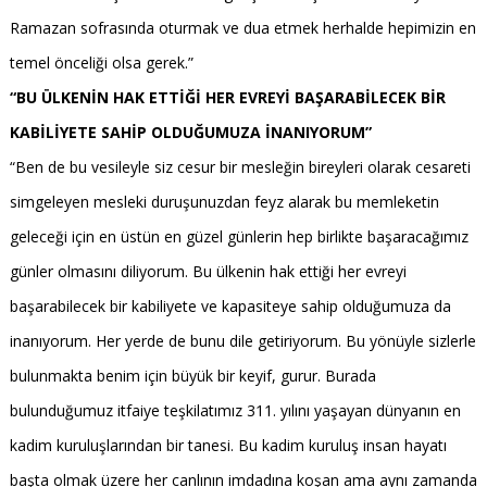
Ramazan sofrasında oturmak ve dua etmek herhalde hepimizin en
temel önceliği olsa gerek.”
“BU ÜLKENİN HAK ETTİĞİ HER EVREYİ BAŞARABİLECEK BİR
KABİLİYETE SAHİP OLDUĞUMUZA İNANIYORUM”
“Ben de bu vesileyle siz cesur bir mesleğin bireyleri olarak cesareti
simgeleyen mesleki duruşunuzdan feyz alarak bu memleketin
geleceği için en üstün en güzel günlerin hep birlikte başaracağımız
günler olmasını diliyorum. Bu ülkenin hak ettiği her evreyi
başarabilecek bir kabiliyete ve kapasiteye sahip olduğumuza da
inanıyorum. Her yerde de bunu dile getiriyorum. Bu yönüyle sizlerle
bulunmakta benim için büyük bir keyif, gurur. Burada
bulunduğumuz itfaiye teşkilatımız 311. yılını yaşayan dünyanın en
kadim kuruluşlarından bir tanesi. Bu kadim kuruluş insan hayatı
başta olmak üzere her canlının imdadına koşan ama aynı zamanda