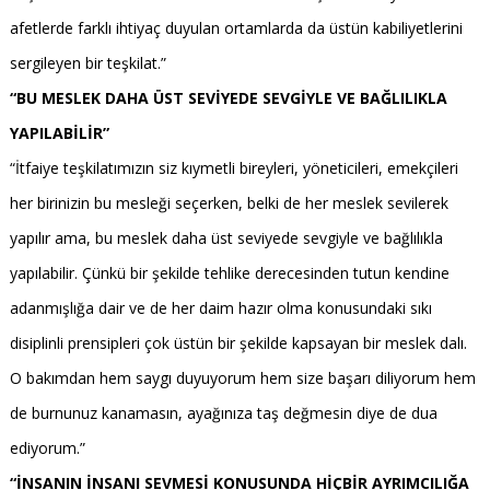
afetlerde farklı ihtiyaç duyulan ortamlarda da üstün kabiliyetlerini
sergileyen bir teşkilat.”
“BU MESLEK DAHA ÜST SEVİYEDE SEVGİYLE VE BAĞLILIKLA
YAPILABİLİR”
“İtfaiye teşkilatımızın siz kıymetli bireyleri, yöneticileri, emekçileri
her birinizin bu mesleği seçerken, belki de her meslek sevilerek
yapılır ama, bu meslek daha üst seviyede sevgiyle ve bağlılıkla
yapılabilir. Çünkü bir şekilde tehlike derecesinden tutun kendine
adanmışlığa dair ve de her daim hazır olma konusundaki sıkı
disiplinli prensipleri çok üstün bir şekilde kapsayan bir meslek dalı.
O bakımdan hem saygı duyuyorum hem size başarı diliyorum hem
de burnunuz kanamasın, ayağınıza taş değmesin diye de dua
ediyorum.”
“İNSANIN İNSANI SEVMESİ KONUSUNDA HİÇBİR AYRIMCILIĞA