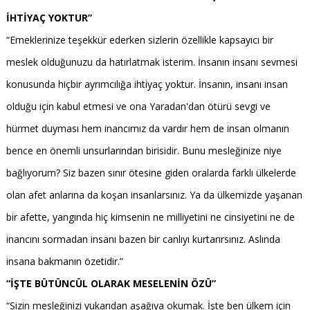
İHTİYAÇ YOKTUR”
“Emeklerinize teşekkür ederken sizlerin özellikle kapsayıcı bir
meslek olduğunuzu da hatırlatmak isterim. İnsanın insanı sevmesi
konusunda hiçbir ayrımcılığa ihtiyaç yoktur. İnsanın, insanı insan
olduğu için kabul etmesi ve ona Yaradan'dan ötürü sevgi ve
hürmet duyması hem inancımız da vardır hem de insan olmanın
bence en önemli unsurlarından birisidir. Bunu mesleğinize niye
bağlıyorum? Siz bazen sınır ötesine giden oralarda farklı ülkelerde
olan afet anlarına da koşan insanlarsınız. Ya da ülkemizde yaşanan
bir afette, yangında hiç kimsenin ne milliyetini ne cinsiyetini ne de
inancını sormadan insanı bazen bir canlıyı kurtarırsınız. Aslında
insana bakmanın özetidir.”
“İŞTE BÜTÜNCÜL OLARAK MESELENİN ÖZÜ”
“Sizin mesleğinizi yukarıdan aşağıya okumak. İşte ben ülkem için