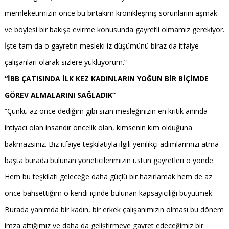
memleketimizin önce bu birtakım kronikleşmiş sorunlarını aşmak
ve böylesi bir bakışa evirme konusunda gayretli olmamız gerekiyor.
İşte tam da o gayretin mesleki iz düşümünü biraz da itfaiye
çalışanları olarak sizlere yüklüyorum.”
“İBB ÇATISINDA İLK KEZ KADINLARIN YOĞUN BİR BİÇİMDE
GÖREV ALMALARINI SAĞLADIK”
“Çünkü az önce dediğim gibi sizin mesleğinizin en kritik anında
ihtiyacı olan insandır öncelik olan, kimsenin kim olduğuna
bakmazsınız. Biz itfaiye teşkilatıyla ilgili yenilikçi adımlarımızı atma
başta burada bulunan yöneticilerimizin üstün gayretleri o yönde.
Hem bu teşkilatı geleceğe daha güçlü bir hazırlamak hem de az
önce bahsettiğim o kendi içinde bulunan kapsayıcılığı büyütmek.
Burada yanımda bir kadın, bir erkek çalışanımızın olması bu dönem
imza attığımız ve daha da geliştirmeye gayret edeceğimiz bir