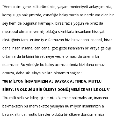
“Hem bizim genel kültürümüzde, yaşam medeniyeti anlayışımızda,
komşuluğa bakışımızda, esnaflığa bakışımızda asırlardır var olan bir
şey hem de bugünün karmaşık, biraz fazla yoğun ve biraz da
metropol olmanın vermiş olduğu sıkıntılarla insanların hissiyat
eksikliğinin tam tersine işte Ramazan bizi biraz daha insancıl, biraz
daha insan insana, can cana, göz göze insanların bir araya geldiği
ortamlarda birbirini hissetmeye vesile olması da önemli bir
duamızdır. Bu yönüyle bu bakış açımız aslında bizi daha omuz
omuza, daha sıkı sıkıya birlikte olmamızı sağlar.”
“86 MİLYON İNSANIMIZIN AL BAYRAK ALTINDA, MUTLU
BİREYLER OLDUĞU BİR ÜLKEYE DÖNÜŞMEMİZE VESİLE OLUR”
“Bu milli birlik ve bilinç işte etnik kökenine bakmaksızın, inancına
bakmaksızın bu memlekette yaşayan 86 milyon insanımızın al
bayrak altında, mutlu bireyler olduğu bir ülkeye dönüşmemize