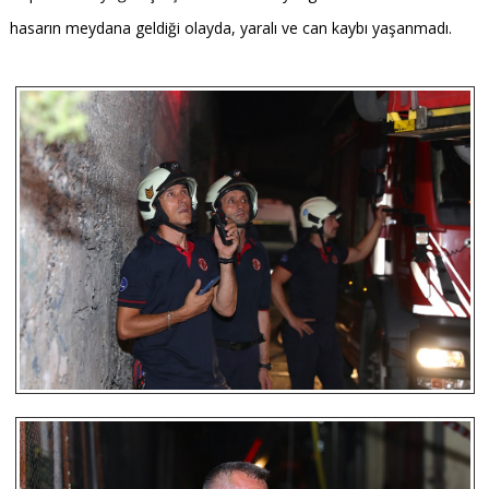
hasarın meydana geldiği olayda, yaralı ve can kaybı yaşanmadı.