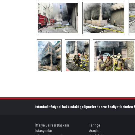
İstanbul İtfaiyesi hakkındaki gelişmelerden ve faaliyetlerinden h
İtfaiye Dairesi Başkanı
Tarihçe
İstasyonlar
Araçlar