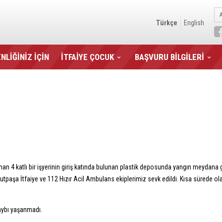
Türkçe
English
NLİĞİNİZ İÇİN
İTFAİYE ÇOCUK
BAŞVURU BİLGİLERİ
 4 katlı bir işyerinin giriş katında bulunan plastik deposunda yangın meydana ge
vutpaşa İtfaiye ve 112 Hızır Acil Ambulans ekiplerimiz sevk edildi. Kısa sürede o
aybı yaşanmadı.