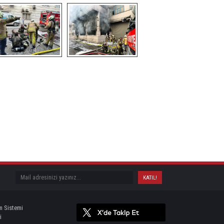
m Sistemi
i