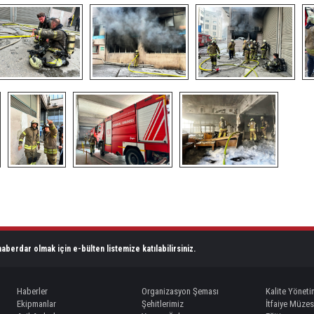
aberdar olmak için e-bülten listemize katılabilirsiniz.
Haberler
Organizasyon Şeması
Kalite Yöneti
Ekipmanlar
Şehitlerimiz
İtfaiye Müzes