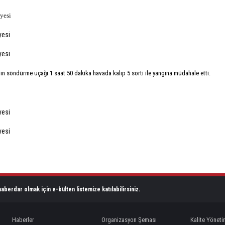
gın söndürme uçağı 1 saat 50 dakika havada kalıp 5 sorti ile yangına müdahale etti.
aberdar olmak için e-bülten listemize katılabilirsiniz.
Haberler
Organizasyon Şeması
Kalite Yöneti