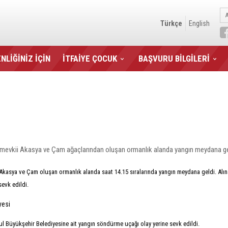
Türkçe
English
NLİĞİNİZ İÇİN
İTFAİYE ÇOCUK
BAŞVURU BİLGİLERİ
ı mevkii Akasya ve Çam ağaçlarından oluşan ormanlık alanda yangın meydana ge
 Akasya ve Çam oluşan ormanlık alanda saat 14.15 sıralarında yangın meydana geldi. Alın
sevk edildi.
ul Büyükşehir Belediyesine ait yangın söndürme uçağı olay yerine sevk edildi.