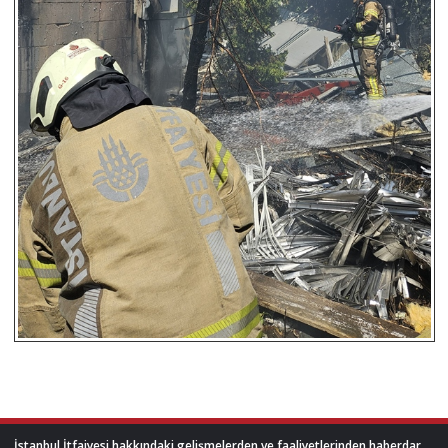
İstanbul İtfaiyesi hakkındaki gelişmelerden ve faaliyetlerinden haberdar