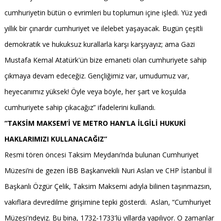
cumhuriyetin bütün o evrimleri bu toplumun içine işledi. Yüz yedi
yıllık bir çınardır cumhuriyet ve ilelebet yaşayacak. Bugün çeşitli
demokratik ve hukuksuz kurallarla karşı karşıyayız; ama Gazi
Mustafa Kemal Atatürk'ün bize emaneti olan cumhuriyete sahip
çıkmaya devam edeceğiz. Gençliğimiz var, umudumuz var,
heyecanımız yüksek! Öyle veya böyle, her şart ve koşulda
cumhuriyete sahip çıkacağız” ifadelerini kullandı.
“TAKSİM MAKSEM’İ VE METRO HAN’LA İLGİLİ HUKUKİ
HAKLARIMIZI KULLANACAĞIZ”
Resmi tören öncesi Taksim Meydanı’nda bulunan Cumhuriyet
Müzesi’ni de gezen İBB Başkanvekili Nuri Aslan ve CHP İstanbul İl
Başkanlı Özgür Çelik, Taksim Maksemi adıyla bilinen taşınmazsın,
vakıflara devredilme girişimine tepki gösterdi. Aslan, “Cumhuriyet
Müzesi'ndeyiz. Bu bina, 1732-1733'lü yıllarda yapılıyor. O zamanlar