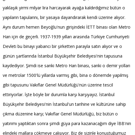
yaklaşık yirmi milyar lira harcayarak ayağa kaldırdığımız bütün o
yapıların tapularını, bir yasaya dayandırarak kendi üzerine alıyor.
Aynı durum hemen Beyoğlu'nun girişindeki İETT binası olan Metro
Han için de geçerli. 1937-1939 yılları arasında Türkiye Cumhuriyeti
Devleti bu binayı yabancı bir şirketten parayla satın alıyor ve o
günün şartlarında İstanbul Büyükşehir Belediyesi'nin tapusuna
kaydediyor. Şimdi ise sanki Metro Han binası, sanki o demir yolları
ve metrolar 1500'lü yıllarda varmış gibi, bina o dönemde yapılmış
gibi tapusunu Vakıflar Genel Müdürlüğü'nün üzerine tescil
ettiriyorlar. İşte böyle bir durumla karşı karşıyayız. İstanbul
Büyükşehir Belediyesi'nin İstanbul'un tarihine ve kültürüne sahip
çıkma düzenine karşı; Vakıflar Genel Müdürlüğü, biz bütün o
yatırımı yaptıktan sonra şimdi güya para kazanacağım diye İBB'nin
elindeki mallara çökmeye çalışıyor. Biz de sizinle konuştuğumuz