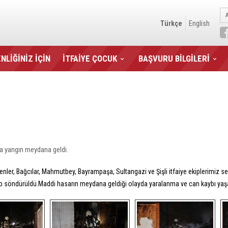
Türkçe
English
NLİĞİNİZ İÇİN
İTFAİYE ÇOCUK
BAŞVURU BİLGİLERİ
a yangın meydana geldi.
enler, Bağcılar, Mahmutbey, Bayrampaşa, Sultangazi ve Şişli itfaiye ekiplerimiz sev
nıp söndürüldü.Maddi hasarın meydana geldiği olayda yaralanma ve can kaybı ya